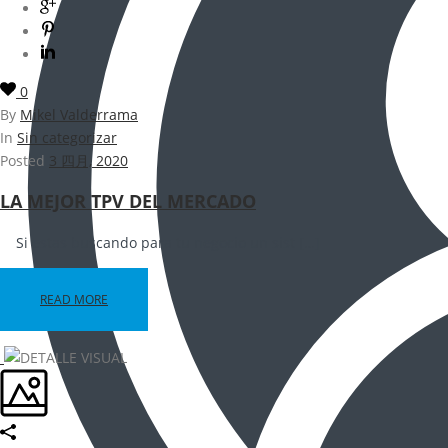
0
By
Mikel Valderrama
In
Sin categorizar
Posted
3 四月, 2020
LA MEJOR TPV DEL MERCADO
Si estas buscando para tu negocio un sist […]
READ MORE